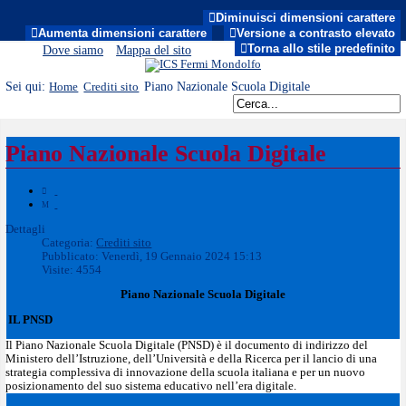
Diminuisci dimensioni carattere
MENU
Aumenta dimensioni carattere
Versione a contrasto elevato
Torna allo stile predefinito
Dove siamo
Mappa del sito
Sei qui:
Piano Nazionale Scuola Digitale
Home
Crediti sito
Piano Nazionale Scuola Digitale
Dettagli
Categoria:
Crediti sito
Pubblicato: Venerdì, 19 Gennaio 2024 15:13
Visite: 4554
Piano Nazionale Scuola Digitale
IL PNSD
Il Piano Nazionale Scuola Digitale (PNSD) è il documento di indirizzo del
Ministero dell’Istruzione, dell’Università e della Ricerca per il lancio di una
strategia complessiva di innovazione della scuola italiana e per un nuovo
posizionamento del suo sistema educativo nell’era digitale.