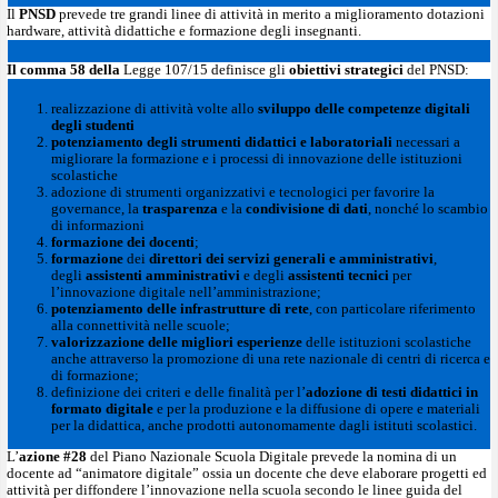
Il
PNSD
prevede tre grandi linee di attività in merito a miglioramento dotazioni
hardware, attività didattiche e formazione degli insegnanti.
Il comma 58 della
Legge 107/15 definisce gli
obiettivi strategici
del PNSD:
realizzazione di attività volte allo
sviluppo delle competenze digitali
degli studenti
potenziamento degli strumenti didattici e laboratoriali
necessari a
migliorare la formazione e i processi di innovazione delle istituzioni
scolastiche
adozione di strumenti organizzativi e tecnologici per favorire la
governance, la
trasparenza
e la
condivisione di dati
, nonché lo scambio
di informazioni
formazione dei docenti
;
formazione
dei
direttori dei servizi generali e amministrativi
,
degli
assistenti amministrativi
e degli
assistenti tecnici
per
l’innovazione digitale nell’amministrazione;
potenziamento delle infrastrutture di rete
, con particolare riferimento
alla connettività nelle scuole;
valorizzazione delle migliori esperienze
delle istituzioni scolastiche
anche attraverso la promozione di una rete nazionale di centri di ricerca e
di formazione;
definizione dei criteri e delle finalità per l’
adozione di testi didattici in
formato digitale
e per la produzione e la diffusione di opere e materiali
per la didattica, anche prodotti autonomamente dagli istituti scolastici.
L’
azione #28
del Piano Nazionale Scuola Digitale prevede la nomina di un
docente ad “animatore digitale” ossia un docente che deve elaborare progetti ed
attività per diffondere l’innovazione nella scuola secondo le linee guida del