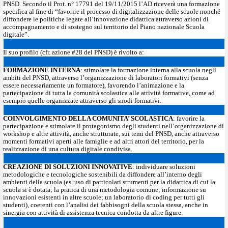
PNSD. Secondo il Prot. n° 17791 del 19/11/2015 l’AD riceverà una formazione
specifica al fine di “favorire il processo di digitalizzazione delle scuole nonché
diffondere le politiche legate all’innovazione didattica attraverso azioni di
accompagnamento e di sostegno sul territorio del Piano nazionale Scuola
digitale”.
Il suo profilo (cfr. azione #28 del PNSD) è rivolto a:
FORMAZIONE INTERNA
: stimolare la formazione interna alla scuola negli
ambiti del PNSD, attraverso l’organizzazione di laboratori formativi (senza
essere necessariamente un formatore), favorendo l’animazione e la
partecipazione di tutta la comunità scolastica alle attività formative, come ad
esempio quelle organizzate attraverso gli snodi formativi.
COINVOLGIMENTO DELLA COMUNITA’ SCOLASTICA
: favorire la
partecipazione e stimolare il protagonismo degli studenti nell’organizzazione di
workshop e altre attività, anche strutturate, sui temi del PNSD, anche attraverso
momenti formativi aperti alle famiglie e ad altri attori del territorio, per la
realizzazione di una cultura digitale condivisa.
CREAZIONE DI SOLUZIONI INNOVATIVE
: individuare soluzioni
metodologiche e tecnologiche sostenibili da diffondere all’interno degli
ambienti della scuola (es. uso di particolari strumenti per la didattica di cui la
scuola si è dotata; la pratica di una metodologia comune; informazione su
innovazioni esistenti in altre scuole; un laboratorio di coding per tutti gli
studenti), coerenti con l’analisi dei fabbisogni della scuola stessa, anche in
sinergia con attività di assistenza tecnica condotta da altre figure.