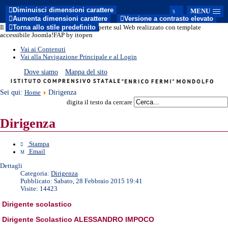
Diminuisci dimensioni carattere
MENU
Aumenta dimensioni carattere
Versione a contrasto elevato
Torna allo stile predefinito
Il sito del nuovo modello di Porte Aperte sul Web realizzato con template
accessibile Joomla!FAP by itopen
Vai ai Contenuti
Vai alla Navigazione Principale e al Login
Dove siamo
Mappa del sito
Sei qui:
Dirigenza
Home
digita il testo da cercare
Dirigenza
Stampa
Email
Dettagli
Categoria:
Dirigenza
Pubblicato: Sabato, 28 Febbraio 2015 19:41
Visite: 14423
Dirigente scolastico
Dirigente Scolastico ALESSANDRO IMPOCO