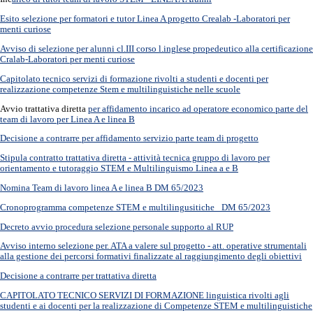
Esito selezione per formatori e tutor Linea A progetto Crealab -Laboratori per
menti curiose
Avviso di selezione per alunni cl.III corso l.inglese propedeutico alla certificazione
Cralab-Laboratori per menti curiose
Capitolato tecnico servizi di formazione rivolti a studenti e docenti per
realizzazione competenze Stem e multilinguistiche nelle scuole
Avvio trattativa diretta
per affidamento incarico ad operatore economico parte del
team di lavoro per Linea A e linea B
Decisione a contrarre per affidamento servizio parte team di progetto
Stipula contratto trattativa diretta - attività tecnica gruppo di lavoro per
orientamento e tutoraggio STEM e Multilinguismo Linea a e B
Nomina Team di lavoro linea A e linea B DM 65/2023
Cronoprogramma competenze STEM e multilingusitiche_ DM 65/2023
Decreto avvio procedura selezione personale supporto al RUP
Avviso interno selezione per. ATA a valere sul progetto - att. operative strumentali
alla gestione dei percorsi formativi finalizzate al raggiungimento degli obiettivi
Decisione a contrarre per trattativa diretta
CAPITOLATO TECNICO SERVIZI DI FORMAZIONE linguistica rivolti agli
studenti e ai docenti per la realizzazione di Competenze STEM e multilinguistiche