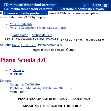
Diminuisci dimensioni carattere
MENU
Aumenta dimensioni carattere
Versione a contrasto elevato
Torna allo stile predefinito
Il sito del nuovo modello di Porte Aperte sul Web realizzato con template
accessibile Joomla!FAP by itopen
Vai ai Contenuti
Vai alla Navigazione Principale e al Login
Dove siamo
Mappa del sito
Sei qui:
Piano Scuola 4.0
Home
Crediti sito
digita il testo da cercare
Piano Scuola 4.0
Stampa
Email
Dettagli
Categoria:
Crediti sito
Pubblicato: Mercoledì, 08 Febbraio 2023 15:21
Visite: 4852
PIANO NAZIONALE DI RIPRESA E RESILIENZA
MISSIONE 4: ISTRUZIONE E RICERCA