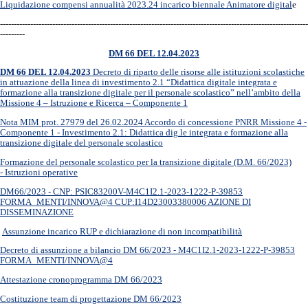
Liquidazione compensi annualità 2023.24 incarico biennale Animatore digital
e
----------------------------------------------------------------------------------------------------------------
---------
DM 66 DEL 12.04.2023
DM 66 DEL 12.04.2023
Decreto di riparto delle risorse alle istituzioni scolastiche
in attuazione della linea di investimento 2.1 “Didattica digitale integrata e
formazione alla transizione digitale per il personale scolastico” nell’ambito della
Missione 4 – Istruzione e Ricerca – Componente 1
Nota MIM prot. 27979 del 26.02.2024 Accordo di concessione PNRR Missione 4 -
Componente 1 - Investimento 2.1: Didattica dig.le integrata e formazione alla
transizione digitale del personale scolastico
Formazione del personale scolastico per la transizione digitale (D.M. 66/2023)
- Istruzioni operative
DM66/2023 - CNP: PSIC83200V-M4C1I2.1-2023-1222-P-39853
FORMA_MENTI/INNOVA@4 CUP:I14D23003380006 AZIONE DI
DISSEMINAZIONE
Assunzione incarico RUP e dichiarazione di non incompatibilità
Decreto di assunzione a bilancio DM 66/2023 - M4C1I2.1-2023-1222-P-39853
FORMA_MENTI/INNOVA@4
Attestazione cronoprogramma DM 66/2023
Costituzione team di progettazione DM 66/2023