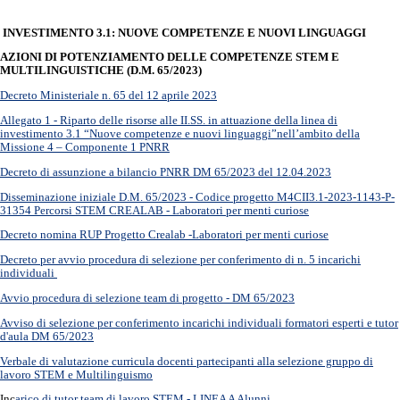
INVESTIMENTO 3.1: NUOVE COMPETENZE E NUOVI LINGUAGGI
AZIONI DI POTENZIAMENTO DELLE COMPETENZE STEM E
MULTILINGUISTICHE (D.M. 65/2023)
Decreto Ministeriale n. 65 del 12 aprile 2023
Allegato 1 - Riparto delle risorse alle II.SS. in attuazione della linea di
investimento 3.1 “Nuove competenze e nuovi linguaggi”
nell’ambito della
Missione 4 – Componente 1 PNRR
Decreto di assunzione a bilancio PNRR DM 65/2023 del 12.04.2023
Disseminazione iniziale D.M. 65/2023 - Codice progetto M4CII3.1-2023-1143-P-
31354 Percorsi STEM CREALAB - Laboratori per menti curiose
Decreto nomina RUP Progetto Crealab -Laboratori per menti curiose
Decreto per avvio procedura di selezione per conferimento di n. 5 incarichi
individuali
Avvio procedura di selezione team di progetto - DM 65/2023
Avviso di selezione per conferimento incarichi individuali formatori esperti e tutor
d'aula DM 65/2023
Verbale di valutazione curricula docenti partecipanti alla selezione gruppo di
lavoro STEM e Multilinguismo
Inc
arico di tutor team di lavoro STEM - LINEA A Alunni