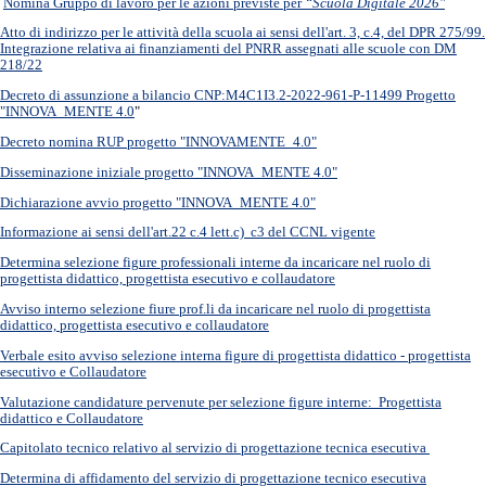
Nomina Gruppo di lavoro per le azioni previste per
“Scuola Digitale 2026"
Atto di indirizzo per le attività della scuola ai sensi dell'art. 3, c.4, del DPR 275/99.
Integrazione relativa ai finanziamenti del PNRR assegnati alle scuole con DM
218/22
Decreto di assunzione a bilancio CNP:M4C1I3.2-2022-961-P-11499 Progetto
"INNOVA_MENTE 4.0
"
Decreto nomina RUP progetto "INNOVAMENTE_4.0"
Disseminazione iniziale progetto "INNOVA_MENTE 4.0"
Dichiarazione avvio progetto "INNOVA_MENTE 4.0"
Informazione ai sensi dell'art.22 c.4 lett.c) c3 del CCNL vigente
Determina selezione figure professionali interne da incaricare nel ruolo di
progettista didattico, progettista esecutivo e collaudatore
Avviso interno selezione fiure prof.li da incaricare nel ruolo di progettista
didattico, progettista esecutivo e collaudatore
Verbale esito avviso selezione interna figure di progettista didattico - progettista
esecutivo e Collaudatore
Valutazione candidature pervenute per selezione figure interne: Progettista
didattico e Collaudatore
Capitolato tecnico relativo al servizio di progettazione tecnica esecutiva
Determina di affidamento del servizio di progettazione tecnico esecutiva