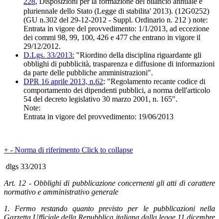
228
, Disposizioni per la formazione del bilancio annuale e
pluriennale dello Stato (Legge di stabilita' 2013). (12G0252)
(GU n.302 del 29-12-2012 - Suppl. Ordinario n. 212 ) note:
Entrata in vigore del provvedimento: 1/1/2013, ad eccezione
dei commi 98, 99, 100, 426 e 477 che entrano in vigore il
29/12/2012.
D.Lgs. 33/2013:
"Riordino della disciplina riguardante gli
obblighi di pubblicità, trasparenza e diffusione di informazioni
da parte delle pubbliche amministrazioni".
DPR 16 aprile 2013, n.62
: "Regolamento recante codice di
comportamento dei dipendenti pubblici, a norma dell'articolo
54 del decreto legislativo 30 marzo 2001, n. 165".
Note:
Entrata in vigore del provvedimento: 19/06/2013
+
-
Norma di riferimento
Click to collapse
dlgs 33/2013
Art. 12 - Obblighi di pubblicazione concernenti gli atti di carattere
normativo e amministrativo generale
1. Fermo restando quanto previsto per le pubblicazioni nella
Gazzetta Ufficiale della Repubblica italiana dalla legge 11 dicembre