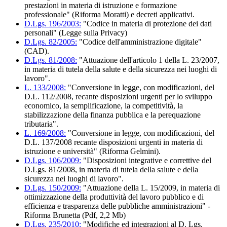
prestazioni in materia di istruzione e formazione
professionale" (Riforma Moratti) e decreti applicativi.
D.Lgs. 196/2003:
"Codice in materia di protezione dei dati
personali" (Legge sulla Privacy)
D.Lgs. 82/2005:
"Codice dell'amministrazione digitale"
(CAD).
D.Lgs. 81/2008:
"Attuazione dell'articolo 1 della L. 23/2007,
in materia di tutela della salute e della sicurezza nei luoghi di
lavoro".
L. 133/2008:
"Conversione in legge, con modificazioni, del
D.L. 112/2008, recante disposizioni urgenti per lo sviluppo
economico, la semplificazione, la competitività, la
stabilizzazione della finanza pubblica e la perequazione
tributaria".
L. 169/2008:
"Conversione in legge, con modificazioni, del
D.L. 137/2008 recante disposizioni urgenti in materia di
istruzione e università" (Riforma Gelmini).
D.Lgs. 106/2009:
"Disposizioni integrative e correttive del
D.Lgs. 81/2008, in materia di tutela della salute e della
sicurezza nei luoghi di lavoro".
D.Lgs. 150/2009:
"Attuazione della L. 15/2009, in materia di
ottimizzazione della produttività del lavoro pubblico e di
efficienza e trasparenza delle pubbliche amministrazioni" -
Riforma Brunetta (Pdf, 2,2 Mb)
D.Lgs. 235/2010:
"Modifiche ed integrazioni al D. Lgs.