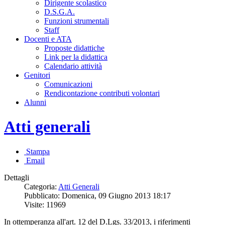
Dirigente scolastico
D.S.G.A.
Funzioni strumentali
Staff
Docenti e ATA
Proposte didattiche
Link per la didattica
Calendario attività
Genitori
Comunicazioni
Rendicontazione contributi volontari
Alunni
Atti generali
Stampa
Email
Dettagli
Categoria:
Atti Generali
Pubblicato: Domenica, 09 Giugno 2013 18:17
Visite: 11969
In ottemperanza all'art. 12 del D.Lgs. 33/2013, i riferimenti