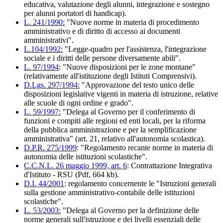
educativa, valutazione degli alunni, integrazione e sostegno
per alunni portatori di handicap).
L. 241/1990:
"Nuove norme in materia di procedimento
amministrativo e di diritto di accesso ai documenti
amministrativi".
L.104/1992:
"Legge-quadro per l'assistenza, l'integrazione
sociale e i diritti delle persone diversamente abili".
L. 97/1994
: "Nuove disposizioni per le zone montane"
(relativamente all'istituzione degli Istituti Comprensivi).
D.Lgs. 297/1994:
"Approvazione del testo unico delle
disposizioni legislative vigenti in materia di istruzione, relative
alle scuole di ogni ordine e grado".
L. 59/1997:
"Delega al Governo per il conferimento di
funzioni e compiti alle regioni ed enti locali, per la riforma
della pubblica amministrazione e per la semplificazione
amministrativa" (art. 21, relativo all'autonomia scolastica).
D.P.R. 275/1999
: "Regolamento recante norme in materia di
autonomia delle istituzioni scolastiche".
C.C.N.L. 26 maggio 1999, art. 6
: Contrattazione Integrativa
d'Istituto - RSU (Pdf, 664 kb).
D.I. 44/2001
: regolamento concernente le "Istruzioni generali
sulla gestione amministrativo-contabile delle istituzioni
scolastiche".
L. 53/2003:
"Delega al Governo per la definizione delle
norme generali sull'istruzione e dei livelli essenziali delle