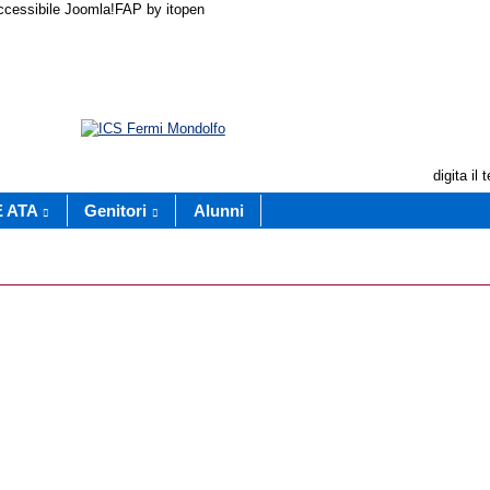
accessibile Joomla!FAP by itopen
digita il
E ATA
Genitori
Alunni