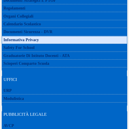
Documenti Strategici E PTOF
Regolamenti
Organi Collegiali
Calendario Scolastico
Documenti Sicurezza - DVR
Informativa Privacy
Safety For School
Graduatorie Di Istituto Docenti - ATA
Scioperi Comparto Scuola
UFFICI
URP
Modulistica
PUBBLICITÀ LEGALE
AVCP