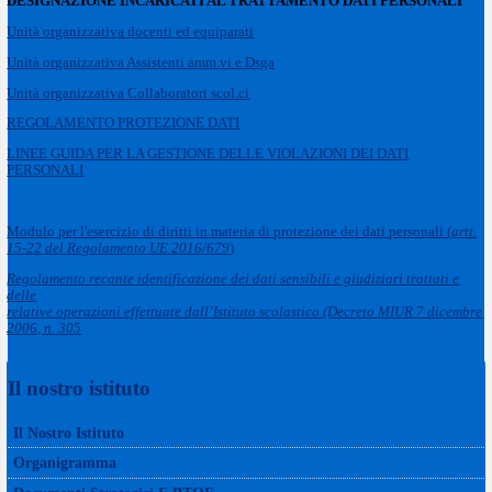
DESIGNAZIONE INCARICATI AL TRATTAMENTO DATI PERSONALI
Unità organizzativa docenti ed equiparati
Unità organizzativa Assistenti amm.vi e Dsga
Unità organizzativa Collaboratori scol.ci
REGOLAMENTO PROTEZIONE DATI
LINEE GUIDA PER LA GESTIONE DELLE VIOLAZIONI DEI DATI
PERSONALI
Modulo per l'esercizio di diritti in materia di protezione dei dati personali (
artt.
15-22 del Regolamento UE 2016/679
)
Regolamento recante identificazione dei dati sensibili e giudiziari trattati e
delle
relative operazioni effettuate dall’Istituto scolastico (Decreto MIUR 7 dicembre
2006, n. 305
Il nostro istituto
Il Nostro Istituto
Organigramma