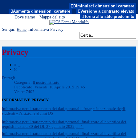
Diminuisci dimensioni carattere
MENU
Aumenta dimensioni carattere
Versione a contrasto elevato
Torna allo stile predefinito
Dove siamo
Mappa del sito
Sei qui:
Informativa Privacy
Home
Privacy
Dettagli
Categoria:
Il nostro istituto
Pubblicato: Venerdì, 10 Aprile 2015 19:45
Visite: 7407
INFORMATIVE PRIVACY
Informativa per il trattamento dei dati personali - Anagrafe nazionale degli
studenti - Partizione alunni DS
Informativa per il trattamento dei dati personali finalizzato alla verifica dei
requisiti
ex art. 30 del DL 27 gennaio 2022, n. 4.
Informativa per il trattamento dei dati personali finalizzato alla verifica dei