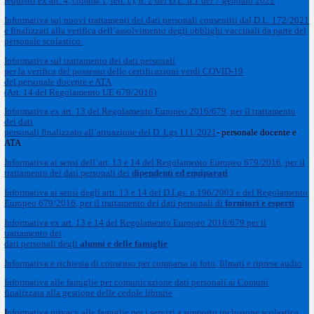
requisiti ex art. 4, comma 1, lett. c), n. 2 del D.L. n.1 del 7 gennaio 2022
Informativa sui nuovi trattamenti dei dati personali consentiti dal D.L. 172/2021
e finalizzati alla verifica dell’assolvimento degli obblighi vaccinali da parte del
personale scolastico.
Informativa sul trattamento dei dati personali
per la verifica del possesso delle certificazioni verdi COVID-19
del personale docente e ATA
(Art. 14 del Regolamento UE 679/2016)
Informativa ex art. 13 del Regolamento Europeo 2016/679, per il trattamento
dei dati
personali finalizzato all’attuazione del D. Lgs 111/2021
- personale docente e
ATA
Informativa ai sensi dell’art. 13 e 14 del Regolamento Europeo 679/2016, per il
trattamento dei dati personali dei
dipendenti ed equiparati
Informativa ai sensi degli artt. 13 e 14 del D.Lgs. n.196/2003 e del Regolamento
Europeo 679/2016, per il trattamento dei dati personali di
fornitori e esperti
Informativa ex art. 13 e 14 del Regolamento Europeo 2016/679 per il
trattamento dei
dati personali degli
alunni e delle famiglie
Informativa e richiesta di consenso per comparsa in foto, filmati e riprese audio
Informativa alle famiglie per comunicazione dati personali ai Comuni
finalizzata alla gestione delle cedole librarie
I
nformativa privacy alle famiglie per i servizi a supporto inclusione scolastica