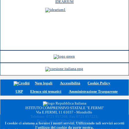
IDEARIUM
Note legali
Accessibilità
Cookie Policy
URP
Elenco siti tematici
Amministrazione Trasparente
ISTITUTO COMPRENSIVO STATALE "E.FERMI"
Via E.FERMI, 11 61037 - Mondolfo
Telefono: 0721 957268; Fax:0721 957223;
Email:
psic83200v@istruzione.it
I cookie ci aiutano a fornire i nostri servizi. Utilizzando tali servizi accetti
PEC:
psic83200v@pec.istruzione.it
l'utilizzo dei cookie da parte nostra.