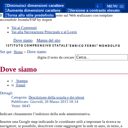
Diminuisci dimensioni carattere
MENU
Aumenta dimensioni carattere
Versione a contrasto elevato
Torna allo stile predefinito
Il sito del nuovo modello di Porte Aperte sul Web realizzato con template
accessibile Joomla!FAP by itopen
Vai ai Contenuti
Vai alla Navigazione Principale e al Login
Dove siamo
Mappa del sito
Sei qui:
Dove siamo
Home
digita il testo da cercare
Dove siamo
Stampa
Email
Dettagli
Categoria:
Descrizione della scuola e dei plessi
Pubblicato: Giovedì, 26 Marzo 2015 18:14
Visite: 6645
Indicare chiaramente l’indirizzo della sede amministrativa.
Inserire una Google map indicando le coordinate utili a impostare la ricerca su
navigatori; se possibile, descrivere come raggiungere la sede in auto, in treno, a