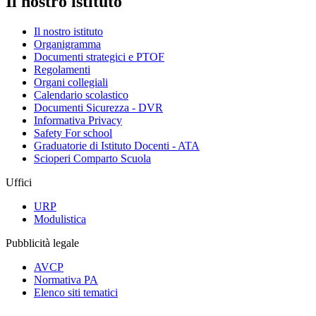
Il nostro istituto
Il nostro istituto
Organigramma
Documenti strategici e PTOF
Regolamenti
Organi collegiali
Calendario scolastico
Documenti Sicurezza - DVR
Informativa Privacy
Safety For school
Graduatorie di Istituto Docenti - ATA
Scioperi Comparto Scuola
Uffici
URP
Modulistica
Pubblicità legale
AVCP
Normativa PA
Elenco siti tematici