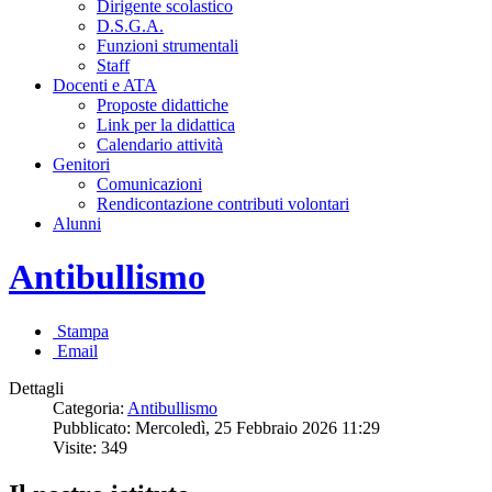
Dirigente scolastico
D.S.G.A.
Funzioni strumentali
Staff
Docenti e ATA
Proposte didattiche
Link per la didattica
Calendario attività
Genitori
Comunicazioni
Rendicontazione contributi volontari
Alunni
Antibullismo
Stampa
Email
Dettagli
Categoria:
Antibullismo
Pubblicato: Mercoledì, 25 Febbraio 2026 11:29
Visite: 349