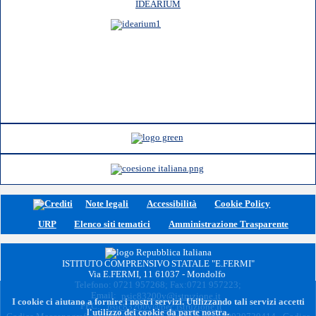
IDEARIUM
Note legali
Accessibilità
Cookie Policy
URP
Elenco siti tematici
Amministrazione Trasparente
ISTITUTO COMPRENSIVO STATALE "E.FERMI"
Via E.FERMI, 11 61037 - Mondolfo
Telefono: 0721 957268; Fax:0721 957223;
Email:
psic83200v@istruzione.it
I cookie ci aiutano a fornire i nostri servizi. Utilizzando tali servizi accetti
PEC:
psic83200v@pec.istruzione.it
l'utilizzo dei cookie da parte nostra.