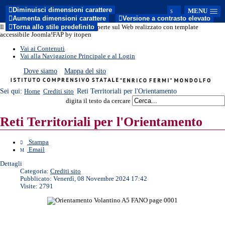
Diminuisci dimensioni carattere
MENU
Aumenta dimensioni carattere
Versione a contrasto elevato
Torna allo stile predefinito
Il sito del nuovo modello di Porte Aperte sul Web realizzato con template
accessibile Joomla!FAP by itopen
Vai ai Contenuti
Vai alla Navigazione Principale e al Login
Dove siamo
Mappa del sito
Sei qui:
Reti Territoriali per l'Orientamento
Home
Crediti sito
digita il testo da cercare
Reti Territoriali per l'Orientamento
Stampa
Email
Dettagli
Categoria:
Crediti sito
Pubblicato: Venerdì, 08 Novembre 2024 17:42
Visite: 2791