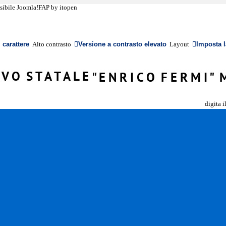
ssibile Joomla!FAP by itopen
carattere
Versione a contrasto elevato
Imposta l
Alto contrasto
Layout
digita i