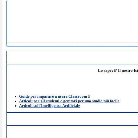
Lo sapevi? Il nostro Ist
Guide per imparare a usare Classroom
Articoli per gli studenti e genitori per uno studio più facile
Articoli sull'Intelligenza Artificiale