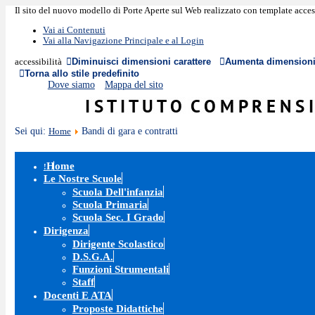
Il sito del nuovo modello di Porte Aperte sul Web realizzato con template acce
Vai ai Contenuti
Vai alla Navigazione Principale e al Login
Diminuisci dimensioni carattere
Aumenta dimensioni 
accessibilità
Torna allo stile predefinito
Dove siamo
Mappa del sito
Sei qui:
Bandi di gara e contratti
Home
Home
Le Nostre Scuole
Scuola Dell'infanzia
Scuola Primaria
Scuola Sec. I Grado
Dirigenza
Dirigente Scolastico
D.S.G.A.
Funzioni Strumentali
Staff
Docenti E ATA
Proposte Didattiche