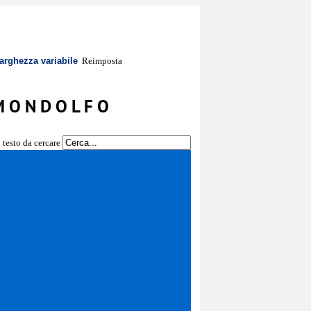
arghezza variabile
Reimposta
l testo da cercare