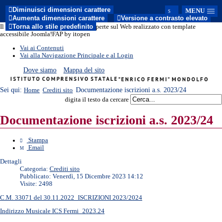
Diminuisci dimensioni carattere
MENU
Aumenta dimensioni carattere
Versione a contrasto elevato
Torna allo stile predefinito
Il sito del nuovo modello di Porte Aperte sul Web realizzato con template
accessibile Joomla!FAP by itopen
Vai ai Contenuti
Vai alla Navigazione Principale e al Login
Dove siamo
Mappa del sito
Sei qui:
Documentazione iscrizioni a.s. 2023/24
Home
Crediti sito
digita il testo da cercare
Documentazione iscrizioni a.s. 2023/24
Stampa
Email
Dettagli
Categoria:
Crediti sito
Pubblicato: Venerdì, 15 Dicembre 2023 14:12
Visite: 2498
C.M. 33071 del 30.11.2022_ISCRIZIONI 2023/2024
Indirizzo Musicale ICS Fermi_2023.24