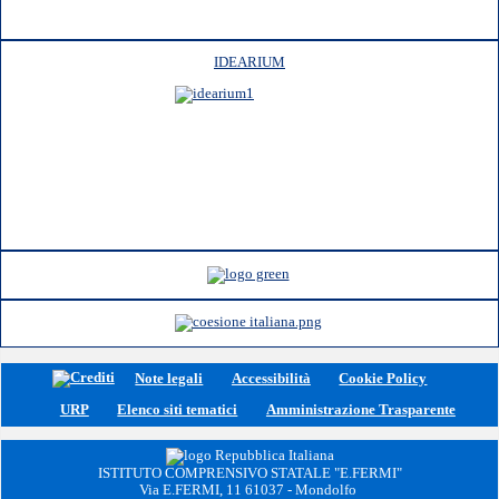
IDEARIUM
Note legali
Accessibilità
Cookie Policy
URP
Elenco siti tematici
Amministrazione Trasparente
ISTITUTO COMPRENSIVO STATALE "E.FERMI"
Via E.FERMI, 11 61037 - Mondolfo